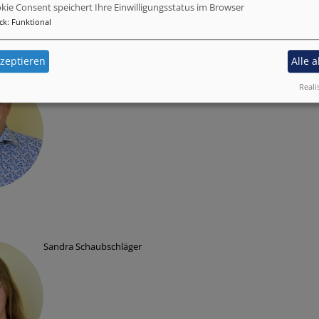
kie Consent speichert Ihre Einwilligungsstatus im Browser
ck
:
Funktional
zeptieren
Alle 
Stephan Hertlein
Reali
Sandra Schaubschläger