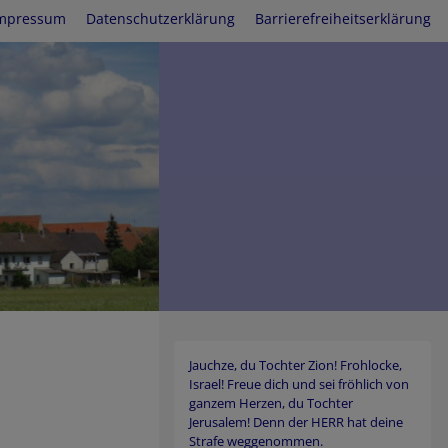
mpressum
Datenschutzerklärung
Barrierefreiheitserklärung
Jauchze, du Tochter Zion! Frohlocke,
Israel! Freue dich und sei fröhlich von
ganzem Herzen, du Tochter
Jerusalem! Denn der HERR hat deine
Strafe weggenommen.