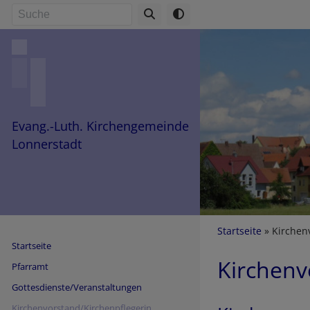
Direkt
Suche
zum
Inhalt
Evang.-Luth. Kirchengemeinde
Lonnerstadt
Breadcru
Startseite
Kirchenv
Startseite
Kirchenv
Pfarramt
Gottesdienste/Veranstaltungen
Kirchenvorstand/Kirchenpflegerin