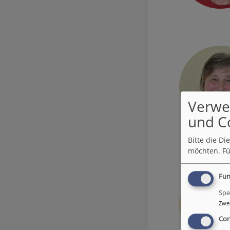
Verwe
und C
Bitte die D
möchten.
Fü
Fun
Spe
Zwe
Con