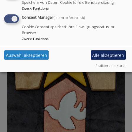
Speichern von Daten: Cookie für die Benutzersitzung
Zweck
:
Funktional
Bildrechte
Kindergarten Lonnerstadt
Consent Manager
(immer erforderlich)
Cookie Consent speichert Ihre Einwilligungsstatus im
Browser
Zweck
:
Funktional
Auswahl akzeptieren
Alle akzeptieren
Realisiert mit Klaro!