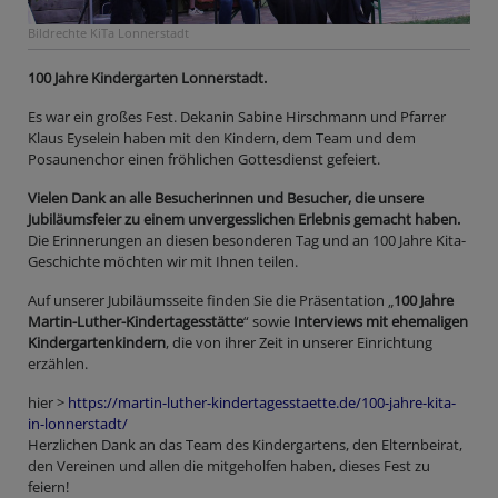
Bildrechte
KiTa Lonnerstadt
100 Jahre Kindergarten Lonnerstadt.
Es war ein großes Fest. Dekanin Sabine Hirschmann und Pfarrer
Klaus Eyselein haben mit den Kindern, dem Team und dem
Posaunenchor einen fröhlichen Gottesdienst gefeiert.
Vielen Dank an alle Besucherinnen und Besucher, die unsere
Jubiläumsfeier zu einem unvergesslichen Erlebnis gemacht haben.
Die Erinnerungen an diesen besonderen Tag und an 100 Jahre Kita-
Geschichte möchten wir mit Ihnen teilen.
Auf unserer Jubiläumsseite finden Sie die Präsentation „
100 Jahre
Martin-Luther-Kindertagesstätte
“ sowie
Interviews mit ehemaligen
Kindergartenkindern
, die von ihrer Zeit in unserer Einrichtung
erzählen.
hier >
https://martin-luther-kindertagesstaette.de/100-jahre-kita-
in-lonnerstadt/
Herzlichen Dank an das Team des Kindergartens, den Elternbeirat,
den Vereinen und allen die mitgeholfen haben, dieses Fest zu
feiern!