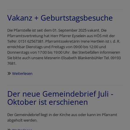
Vakanz + Geburtstagsbesuche
Die Pfarrstelle ist seit dem 01. September 2025 vakant. Die
Pfarramtsvertretung hat Herr Pfarrer Eyselein aus HÖS mit der
TelNr. 0151 62567381. Pfarramtssekretärin Irene Hertlein ist i. d. R.
erreichbar Dienstags und Freitags von 09:00 bis 12:00 und
Donnerstags von 17:00 bis 19:00 Uhr . Bei Sterbefällen informieren
Sie bitte auch unsere Mesnerin Elisabeth Blankenbühler Tel. 09193
7681.
Weiterlesen
über
Vakanz
+
Geburtstagsbesuche
Der neue Gemeindebrief Juli -
Oktober ist erschienen
Der Gemeindebrief liegt in der Kirche aus oder kann im Pfarramt
abgeholt werden.