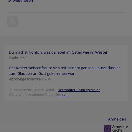
Weiterlesen
über
Der
neue
Gemeindebrief
Juli
-
Oktober
ist
erschienen
Du machst fröhlich, was da lebet im Osten wie im Westen.
Psalm 65,9
Der Kerkermeister freute sich mit seinem ganzen Hause, dass er
zum Glauben an Gott gekommen war.
Apostelgeschichte 16,34
© Evangelische Brüder-Unität –
Herrnhuter Brüdergemeine
Weitere Informationen finden Sie
hier
.
Benutzermenü
Anmelden