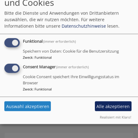
Kirchengemeinde
und Cookies
Bitte die Dienste und Anwendungen von Drittanbietern
auswählen, die wir nutzen möchten.
Für weitere
Herzlich willkommen bei der
Informationen bitte unsere
Datenschutzhinweise
lesen.
Evang.-Luth. Kirchengemeinde
Lonnerstadt
Funktional
(immer erforderlich)
Speichern von Daten: Cookie für die Benutzersitzung
Die Kirchengemeinde Lonnerstadt hat derzeit 1.495
Zweck
:
Funktional
Gemeindeglieder und liegt im Süden des Dekanats Bamberg.
Consent Manager
Neben Lonnerstadt selbst umfasst die Kirchengemeinde weitere 11
(immer erforderlich)
Ortschaften: Ailsbach | Fetzelhofen | Frimmersdorf | Greiendorf |
Cookie Consent speichert Ihre Einwilligungsstatus im
Greienmühle | Lappach | Mailach | Schwarzenbach | Sterpersdorf
Browser
| Unterwinterbach | Weidendorf
Zweck
:
Funktional
lonnerstadt
evangelisch
Kirchengemeinde
Auswahl akzeptieren
Alle akzeptieren
Realisiert mit Klaro!